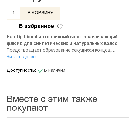
В КОРЗИНУ
В избранное
Hair tip Liquid интенсивный восстанавливающий
флюид для синтетических и натуральных волос
Предотвращает образование секущихся концов,
защищает волосы и возвращает им жизненные силы,
Читать далее...
значительно продлевает срок службы парика.
Доступность:
В наличии
Использование Hair tip Liquid настоятельно
рекомендовано для натуральных волос и желательно
для искусственных.
Объем 50 мл.
Инструкция:
Нанесите несколько капель флюид на
Вместе с этим также
пальцы рук и вотрите во влажные или сухие кончики
покупают
волос. Не требует смывания. Флюид применяется
каждый день перед использованием парика.