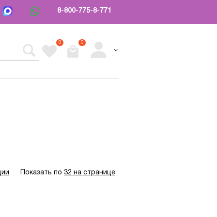
8-800-775-8-771
0
0
ции
Показать по
32 на странице