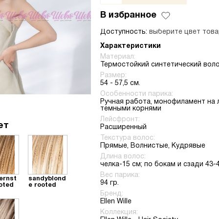
В избранное
Доступность:
выберите цвет това
Характеристики
Материал:
Термостойкий синтетический вол
Размер:
54 - 57,5 см.
Особенности парика:
Ручная работа, монофиламент на 
темными корнями
Лейсфронт:
ет
Расширенный
Текстура волос:
Прямые, Волнистые, Кудрявые
Длина волос:
челка-15 см; по бокам и сзади 43-
Вес парика:
ernst
sandyblond
94 гр.
ooted
e rooted
Бренд:
Ellen Wille
Коллекция: