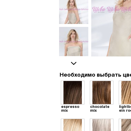
Необходимо выбрать цв
espresso
chocolate
lightb
mix
mix
ein r