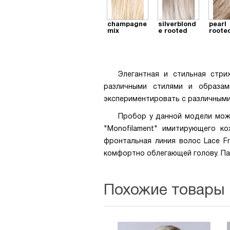
champagne
silverblond
pearl
mix
e rooted
roote
Элегантная и стильная стри
различными стилями и образам
экспериментировать с различными
Пробор у данной модели можн
"Monofilament" имитирующего к
фронтальная линия волос Lace Fr
комфортно облегающей голову. Пар
Похожие товары