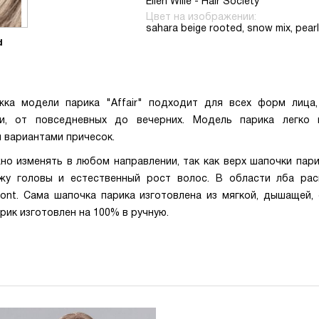
Ellen Wille - Hair Society
Цвет на изображении:
sahara beige rooted, snow mix, pear
d
жка модели парика "Affair" подходит для всех форм лица
и, от повседневных до вечерних. Модель парика легко 
 вариантами причесок.
о изменять в любом направлении, так как верх шапочки пар
ожу головы и естественный рост волос. В области лба рас
ont. Сама шапочка парика изготовлена из мягкой, дышащей,
ик изготовлен на 100% в ручную.