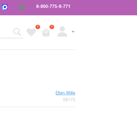
8-800-775-8-771
0
0
Ellen Wille
08176