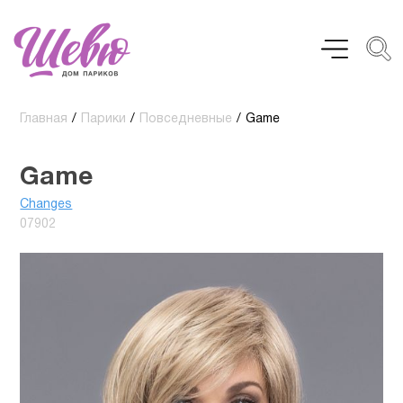
Главная
/
Парики
/
Повседневные
/
Game
Game
Changes
07902