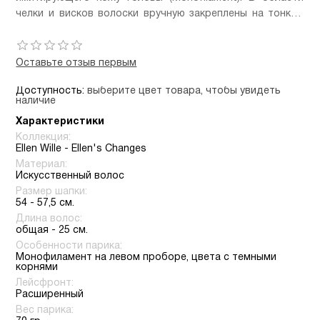
она также выигрышно будет смотреться и на
челки и висков волоски вручную закреплены на тонкую
обладательницах круглой формы.
прозрачную сеточку, что позволяет смело поднимать
челку парика.
Оставьте отзыв первым
Доступность:
выберите цвет товара, чтобы увидеть
наличие
Характеристики
Коллекция:
Ellen Wille - Ellen's Changes
Материал:
Искусственный волос
Размер шапки:
54 - 57,5 см.
Длина волос:
общая - 25 см.
Особенности парика:
Монофиламент на левом проборе, цвета с темными
корнями
Лейсфронт:
Расширенный
Вес парика: