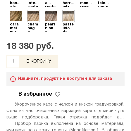
hocol
late
a
herry
monb
tein
ate
roote
roote
mix
rown
roote
roote
d
d
mix
d
d
сara
cham
pearl
paste
mel
pagn
blond
lblon
mix
e
e
de
roote
roote
roote
d
d
d
18 380 руб.
В КОРЗИНУ
Извините, продукт не доступен для заказа
В избранное
Укороченное каре с челкой и низкой градуировкой.
Одна из многочисленных вариаций каре с длиной чуть
выше подбородка. Такая стрижка подойдет для
прямоугольного, овального и сердцевидного лица. За
Пробор парика выполнена на основе материала,
счет диагонального пробора и профилированной челки
имитирующего кожу головы (Monofilament). В области